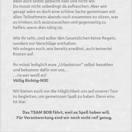
dann auch selbst gebucht hast und nicht wir.
Du musst nicht unbedingt da auftauchen. Aber wie
gesagt wäre es doch eine schöne Sache gemeinsam mit
allen Teilnehmern abends noch zusammen zu sitzen, was
zu trinken, sich auszutauschen und gegenseitig zu
helfen, wenn dies nötig ist.
Wie ihr seht, sind außer den Gesetzlichen keine Regeln,
sondern nur Vorschläge enthalten.
Wir erlegen euch, wie bereits erwähnt, auch keinerlei
Kosten auf.
Ihr müsst lediglich eure „Urlaubstour“ selbst bezahlen
und bekommt dafür von uns…
…na wer weiß es?
Völlig Richtig-NIX!
Wir bieten euch nur die Möglichkeit uns auf unserer Tour
zu begleiten, um gemeinsam Spaß zu haben. Denn eins
Ist klar:
Das TEAM BOB fährt, weil es Spaß haben will.
Für Verantwortung sind wir noch nicht reif genug.