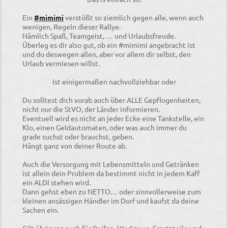
Ein
#mimimi
v
erstößt so ziemlich gegen alle, wenn auch
wenigen, Regeln dieser Rallye.
Nämlich Spaß, Teamgeist, … und Urlaubsfreude.
Überleg es dir also gut, ob ein #mimimi angebracht ist
und du deswegen allen, aber vor allem dir selbst, den
Urlaub vermiesen willst.
Ist einigermaßen nachvollziehbar oder
Du solltest dich vorab auch über ALLE Gepflogenheiten,
nicht nur die StVO, der Länder informieren.
Eventuell wird es nicht an jeder Ecke eine Tankstelle, ein
Klo, einen Geldautomaten, oder was auch immer du
grade suchst oder brauchst, geben.
Hängt ganz von deiner Route ab.
Auch die Versorgung mit Lebensmitteln und Getränken
ist allein dein Problem da bestimmt nicht in jedem Kaff
ein ALDI stehen wird.
Dann gehst eben zu NETTO… oder sinnvollerweise zum
kleinen ansässigen Händler im Dorf und kaufst da deine
Sachen ein.
Gilt übrigens auch für Reifen, Werkzeug, Ersatzteile und