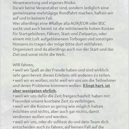
Verantwortung und eigenes Risiko.
Da wir keine Veranstalter sind, sondern lediglich eine
gemeinsame mehrtägige Rundfahrt machen, haften wir
auf und in keinem Fall.
Wer allerdings eine #Rallye alla AOR/EOR oder BSC
sucht und auch bereit ist die mittlerweile hohen Kosten
für Startgebühren, Fähren, Start und Zielpartys, oder
einem mit Luft aufgeblasenem Torbogen und sonstigen
Nonsens zu tragen der möge bitte dort mitfahren.
Organisiert sind da allerdings auch nur der Start und das
Ziel und sonst nicht die Welt.
WIR fahren,
• weil wir Spaß an der Freude haben und sind wirklich
sehr gern bereit dieses Erlebnis mit anderen zu teilen.
• weil wir es wollen, nicht weil wir uns um die Teilnehmer
und deren Probleme kümmern wollen.
Klingt hart, ist
aber wenigsten ehrlich.
• weil wir uns dafür die Zeit freigeschaufelt haben mit
Freunden unsere kostbare Zeit zu verbringen.
• weil wir die Kosten so gering wie möglich halten
möchten und nichts, aber auch gar nichts, damit
verdienen wollen und werden.
• weil wir uns, oder dir solltest du und dein Team dich
entscheiden auch zu fahren, auf keinen Fall auf die