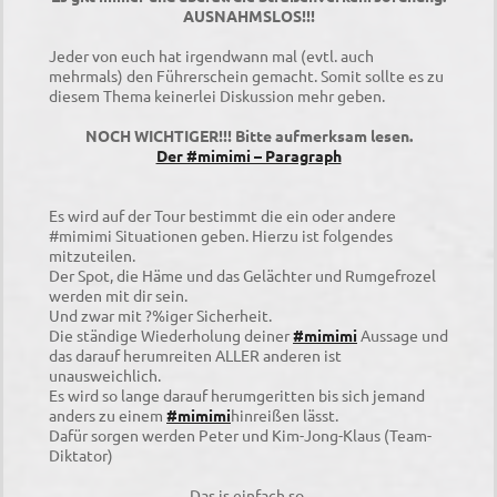
AUSNAHMSLOS!!!
Jeder von euch hat irgendwann mal (evtl. auch
mehrmals) den Führerschein gemacht. Somit sollte es zu
diesem Thema keinerlei Diskussion mehr geben.
NOCH WICHTIGER!!! Bitte aufmerksam lesen.
Der #mimimi – Paragraph
Es wird auf der Tour bestimmt die ein oder andere
#mimimi Situationen geben.
Hierzu ist folgendes
mitzuteilen.
Der Spot, die Häme und das Gelächter und Rumgefrozel
werden mit dir sein.
Und zwar mit ?%iger Sicherheit.
Die ständige Wiederholung deiner
#mimimi
Aussage und
das darauf herumreiten ALLER anderen ist
unausweichlich.
Es wird so lange darauf herumgeritten bis sich jemand
anders zu einem
#mimimi
hinreißen lässt.
Dafür sorgen werden Peter und Kim-Jong-Klaus (Team-
Diktator)
Das is einfach so.