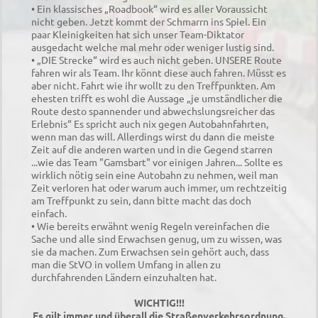
• Ein klassisches „Roadbook“ wird es aller Voraussicht
nicht geben. Jetzt kommt der Schmarrn ins Spiel. Ein
paar Kleinigkeiten hat sich unser Team-Diktator
ausgedacht welche mal mehr oder weniger lustig sind.
• „DIE Strecke“ wird es auch nicht geben. UNSERE Route
fahren wir als Team. Ihr könnt diese auch fahren. Müsst es
aber nicht. Fahrt wie ihr wollt zu den Treffpunkten. Am
ehesten trifft es wohl die Aussage „je umständlicher die
Route desto spannender und abwechslungsreicher das
Erlebnis“ Es spricht auch nix gegen Autobahnfahrten,
wenn man das will. Allerdings wirst du dann die meiste
Zeit auf die anderen warten und in die Gegend starren
...wie das Team "Gamsbart" vor einigen Jahren... Sollte es
wirklich nötig sein eine Autobahn zu nehmen, weil man
Zeit verloren hat oder warum auch immer, um rechtzeitig
am Treffpunkt zu sein, dann bitte macht das doch
einfach.
• Wie bereits erwähnt wenig Regeln vereinfachen die
Sache und alle sind Erwachsen genug, um zu wissen, was
sie da machen. Zum Erwachsen sein gehört auch, dass
man die StVO in vollem Umfang in allen zu
durchfahrenden Ländern einzuhalten hat.
WICHTIG!!!
Es gilt immer und überall die Straßenverkehrsordnung.