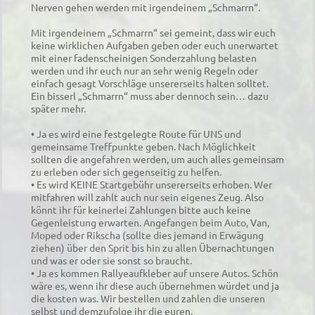
Nerven gehen werden mit irgendeinem „Schmarrn“.
Mit irgendeinem „Schmarrn“ sei gemeint, dass wir euch
keine wirklichen Aufgaben geben oder euch unerwartet
mit einer fadenscheinigen Sonderzahlung belasten
werden und ihr euch nur an sehr wenig Regeln oder
einfach gesagt Vorschläge unsererseits halten solltet.
Ein bisserl „Schmarrn“ muss aber dennoch sein… dazu
später mehr.
• Ja es wird eine festgelegte Route für UNS und
gemeinsame Treffpunkte geben. Nach Möglichkeit
sollten die angefahren werden, um auch alles gemeinsam
zu erleben oder sich gegenseitig zu helfen.
• Es wird KEINE Startgebühr unsererseits erhoben. Wer
mitfahren will zahlt auch nur sein eigenes Zeug. Also
könnt ihr für keinerlei Zahlungen bitte auch keine
Gegenleistung erwarten. Angefangen beim Auto, Van,
Moped oder Rikscha (sollte dies jemand in Erwägung
ziehen) über den Sprit bis hin zu allen Übernachtungen
und was er oder sie sonst so braucht.
• Ja es kommen Rallyeaufkleber auf unsere Autos. Schön
wäre es, wenn ihr diese auch übernehmen würdet und ja
die kosten was. Wir bestellen und zahlen die unseren
selbst und demzufolge ihr die euren.