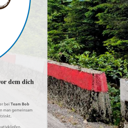
vor dem dich
er bei
Team Bob
wenn man gemeinsam
trinkt.
eativköpfen,