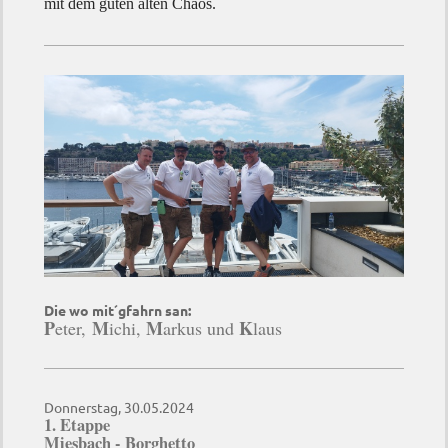
mit dem guten alten Chaos.
Die wo mit´gfahrn san:
P
M
M
K
eter,
ichi,
arkus und
laus
Donnerstag, 30.05.2024
1. Etappe
Miesbach - Borghetto