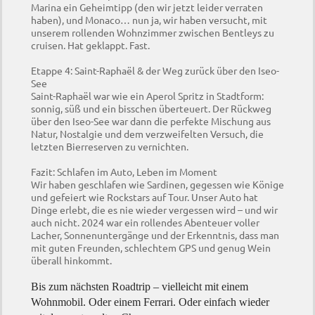
Marina ein Geheimtipp (den wir jetzt leider verraten
haben), und Monaco… nun ja, wir haben versucht, mit
unserem rollenden Wohnzimmer zwischen Bentleys zu
cruisen. Hat geklappt. Fast.
Etappe 4: Saint-Raphaël & der Weg zurück über den Iseo-
See
Saint-Raphaël war wie ein Aperol Spritz in Stadtform:
sonnig, süß und ein bisschen überteuert. Der Rückweg
über den Iseo-See war dann die perfekte Mischung aus
Natur, Nostalgie und dem verzweifelten Versuch, die
letzten Bierreserven zu vernichten.
Fazit: Schlafen im Auto, Leben im Moment
Wir haben geschlafen wie Sardinen, gegessen wie Könige
und gefeiert wie Rockstars auf Tour. Unser Auto hat
Dinge erlebt, die es nie wieder vergessen wird – und wir
auch nicht. 2024 war ein rollendes Abenteuer voller
Lacher, Sonnenuntergänge und der Erkenntnis, dass man
mit guten Freunden, schlechtem GPS und genug Wein
überall hinkommt.
Bis zum nächsten Roadtrip – vielleicht mit einem
Wohnmobil. Oder einem Ferrari. Oder einfach wieder