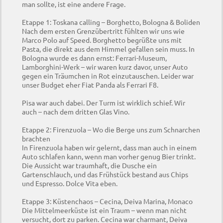
man sollte, ist eine andere Frage.
Etappe 1: Toskana calling – Borghetto, Bologna & Boliden
Nach dem ersten Grenzübertritt fühlten wir uns wie
Marco Polo auf Speed. Borghetto begrüßte uns mit
Pasta, die direkt aus dem Himmel gefallen sein muss. In
Bologna wurde es dann ernst: Ferrari-Museum,
Lamborghini-Werk – wir waren kurz davor, unser Auto
gegen ein Träumchen in Rot einzutauschen. Leider war
unser Budget eher Fiat Panda als Ferrari F8.
Pisa war auch dabei. Der Turm ist wirklich schief. Wir
auch – nach dem dritten Glas Vino.
Etappe 2: Firenzuola – Wo die Berge uns zum Schnarchen
brachten
In Firenzuola haben wir gelernt, dass man auch in einem
Auto schlafen kann, wenn man vorher genug Bier trinkt.
Die Aussicht war traumhaft, die Dusche ein
Gartenschlauch, und das Frühstück bestand aus Chips
und Espresso. Dolce Vita eben.
Etappe 3: Küstenchaos – Cecina, Deiva Marina, Monaco
Die Mittelmeerküste ist ein Traum – wenn man nicht
versucht, dort zu parken. Cecina war charmant, Deiva