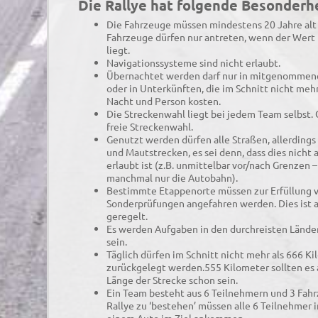
Die Rallye hat folgende Besonderh
Die Fahrzeuge müssen mindestens 20 Jahre alt 
Fahrzeuge dürfen nur antreten, wenn der Wert 
liegt.
Navigationssysteme sind nicht erlaubt.
Übernachtet werden darf nur in mitgenommene
oder in Unterkünften, die im Schnitt nicht mehr
Nacht und Person kosten.
Die Streckenwahl liegt bei jedem Team selbst. 
freie Streckenwahl.
Genutzt werden dürfen alle Straßen, allerding
und Mautstrecken, es sei denn, dass dies nicht 
erlaubt ist (z.B. unmittelbar vor/nach Grenzen –
manchmal nur die Autobahn).
Bestimmte Etappenorte müssen zur Erfüllung 
Sonderprüfungen angefahren werden. Dies ist 
geregelt.
Es werden Aufgaben in den durchreisten Lände
sein.
Täglich dürfen im Schnitt nicht mehr als 666 K
zurückgelegt werden.555 Kilometer sollten es
Länge der Strecke schon sein.
Ein Team besteht aus 6 Teilnehmern und 3 Fah
Rallye zu ‘bestehen’ müssen alle 6 Teilnehmer 