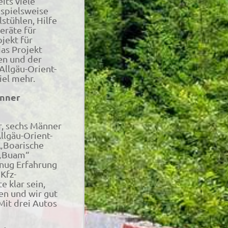
its viele
ispielsweise
stühlen, Hilfe
eräte für
jekt für
das Projekt
en und der
Allgäu-Orient-
viel mehr.
änner
r, sechs Männer
llgäu-Orient-
 „Boarische
 „Buam“
enug Erfahrung
 Kfz-
 klar sein,
ben und wir gut
Mit drei Autos