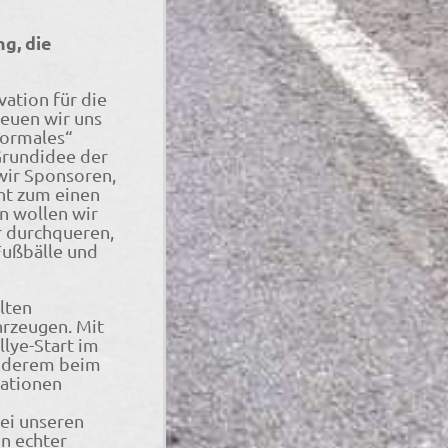
g, die
vation für die
reuen wir uns
„normales“
Grundidee der
wir Sponsoren,
eht zum einen
n wollen wir
r durchqueren,
Fußbälle und
lten
hrzeugen. Mit
llye-Start im
anderem beim
tationen
e
ei unseren
n echter