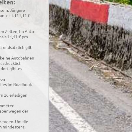
eiten:
sein. Jüngere
unter 1.111,11 €
n Zelten, im Auto
 als 11,11 € pro
Grundsätzlich gilt
s keine Autobahnen
ausdrücklich
 dort gibt es
von
alles im Roadbook
rn zu erledigen
ilometer
 aber wegen der
rzeugen. Um die
in mindestens