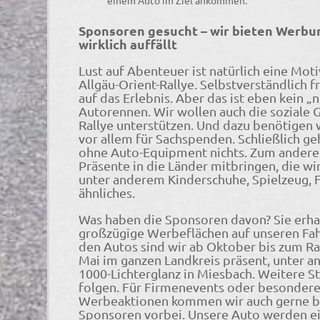
einem Auto im Ziel ankommen.
Sponsoren gesucht – wir bieten Werbun
wirklich auffällt
Lust auf Abenteuer ist natürlich eine Moti
Allgäu-Orient-Rallye. Selbstverständlich f
auf das Erlebnis. Aber das ist eben kein 
Autorennen. Wir wollen auch die soziale 
Rallye unterstützen. Und dazu benötigen 
vor allem für Sachspenden. Schließlich g
ohne Auto-Equipment nichts. Zum andere
Präsente in die Länder mitbringen, die wi
unter anderem Kinderschuhe, Spielzeug, 
ähnliches.
Was haben die Sponsoren davon? Sie erha
großzügige Werbeflächen auf unseren Fa
den Autos sind wir ab Oktober bis zum Ra
Mai im ganzen Landkreis präsent, unter 
1000-Lichterglanz in Miesbach. Weitere S
folgen. Für Firmenevents oder besonder
Werbeaktionen kommen wir auch gerne b
Sponsoren vorbei. Unsere Auto werden ei