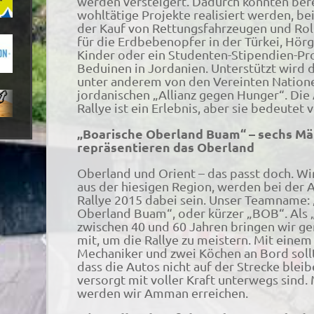
werden versteigert. Dadurch konnten bere
wohltätige Projekte realisiert werden, be
der Kauf von Rettungsfahrzeugen und Roll
für die Erdbebenopfer in der Türkei, Hörg
Kinder oder ein Studenten-Stipendien-Pro
Beduinen in Jordanien. Unterstützt wird 
unter anderem von den Vereinten Nation
jordanischen „Allianz gegen Hunger“. Die 
Rallye ist ein Erlebnis, aber sie bedeutet 
„Boarische Oberland Buam“ – sechs M
repräsentieren das Oberland
Oberland und Orient – das passt doch. Wi
aus der hiesigen Region, werden bei der A
Rallye 2015 dabei sein. Unser Teamname:
Oberland Buam“, oder kürzer „BOB“. Als
zwischen 40 und 60 Jahren bringen wir g
mit, um die Rallye zu meistern. Mit einem
Mechaniker und zwei Köchen an Bord sollte
dass die Autos nicht auf der Strecke blei
versorgt mit voller Kraft unterwegs sind. 
werden wir Amman erreichen.