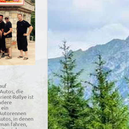
auf
Autos, die
ient-Rallye ist
ondere
 ein
 Autorennen
utos, in denen
man fahren,