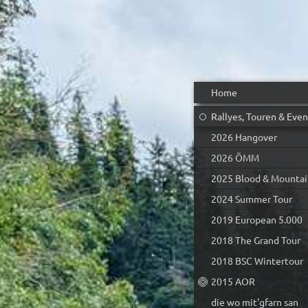
Home
Rallyes, Touren & Even
2026 Hangover
2026 ÖMM
2025 Blood & Mountai
2024 Summer Tour
2019 European 5.000
2018 The Grand Tour
2018 BSC Wintertour
2015 AOR
die wo mit'gfarn san