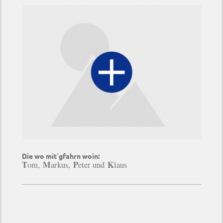
Die wo mit´gfahrn woin:
T
M
P
K
om,
arkus,
eter und
laus