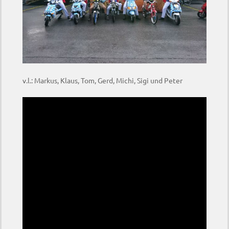
v.l.: Markus, Klaus, Tom, Gerd, Michi, Sigi und Peter